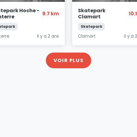
tepark Hoche -
Skatepark
9.7 km
10.
terre
Clamart
atepark
Skatepark
terre
Il y a 2 ans
Clamart
Il y a 
VOIR PLUS