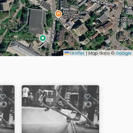
Leaflet
|
Map data ©
Google