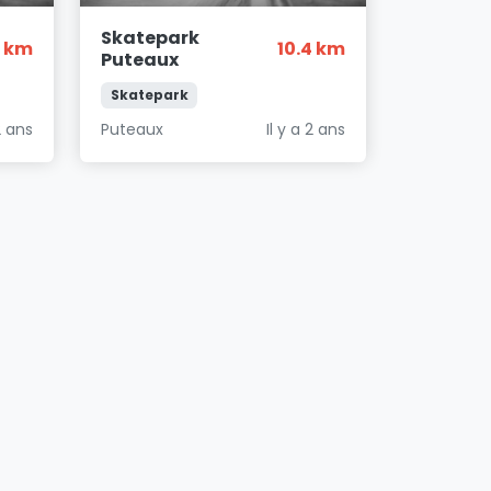
Skatepark
1 km
10.4 km
Puteaux
Skatepark
2 ans
Puteaux
Il y a 2 ans