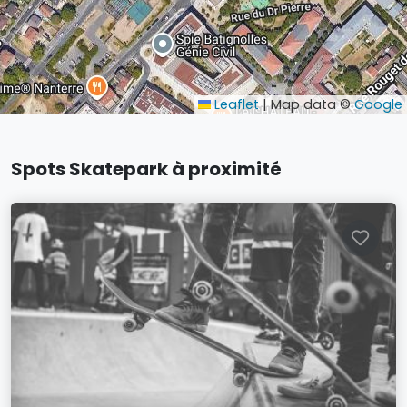
Leaflet
|
Map data ©
Google
Spots Skatepark à proximité