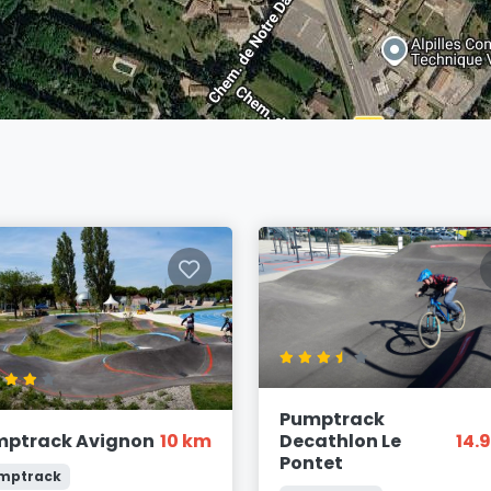
Pumptrack
mptrack Avignon
10 km
Decathlon Le
14.
Pontet
mptrack