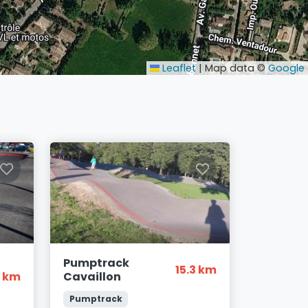
Leaflet
|
Map data ©
Google
Pumptrack
15.3 km
9 km
Cavaillon
Pumptrack