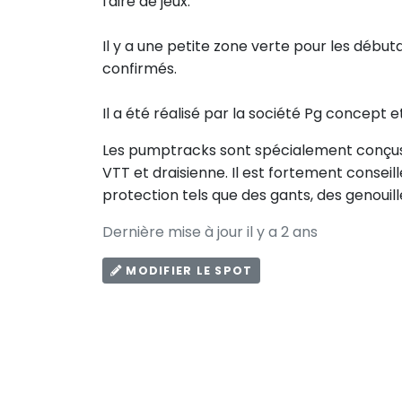
l'aire de jeux.
Il y a une petite zone verte pour les début
confirmés.
Il a été réalisé par la société Pg concept 
Les pumptracks sont spécialement conçus po
VTT et draisienne. Il est fortement consei
protection tels que des gants, des genouill
Dernière mise à jour il y a 2 ans
MODIFIER LE SPOT