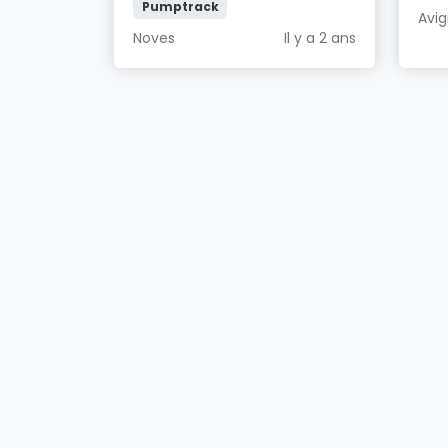
Pumptrack
Avi
Noves
Il y a 2 ans