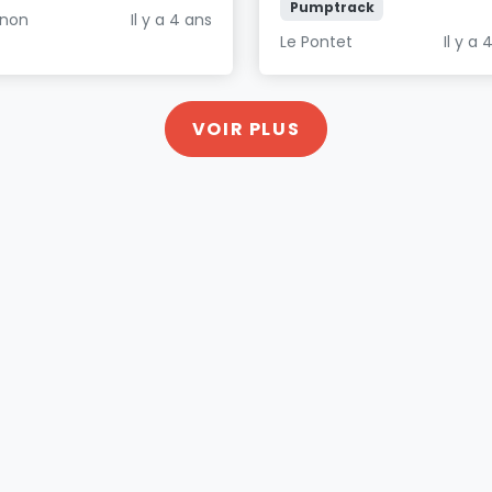
Pumptrack
gnon
Il y a 4 ans
Le Pontet
Il y a 
VOIR PLUS