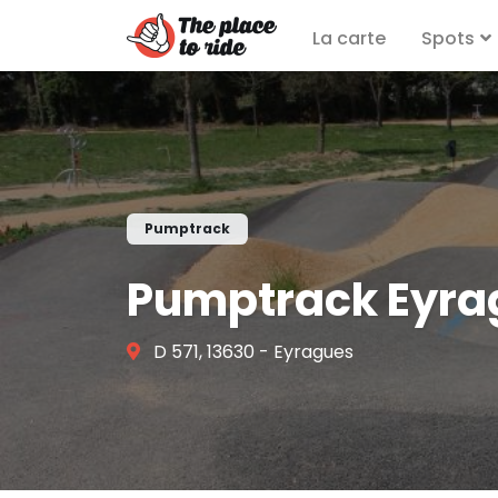
La carte
Spots
Pumptrack
Pumptrack Eyra
D 571, 13630 - Eyragues