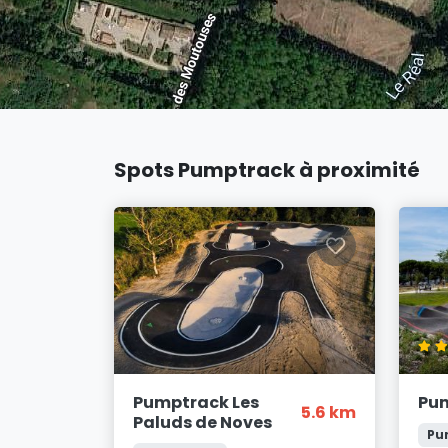
Spots Pumptrack à proximité
Pumptrack Les
Pu
5.6 km
Paluds de Noves
Pu