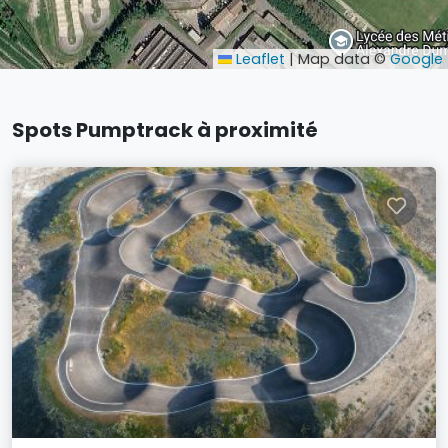
Leaflet
|
Map data ©
Google
Spots Pumptrack à proximité