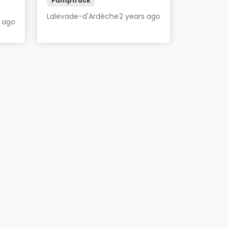
Pumptrack
Lalevade-d'Ardèche
2 years ago
s ago