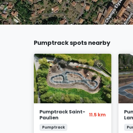
Pumptrack spots nearby
Pumptrack Saint-
Pu
11.5 km
Paulien
La
Pumptrack
Pu