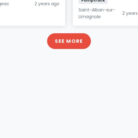
Pumptrack
geac
2 years ago
Saint-Alban-sur-
2 year
Limagnole
SEE MORE