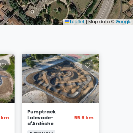
Leaflet
|
Map data ©
Google
Pumptrack
1 km
Lalevade-
55.6 km
d'Ardèche