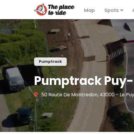
Map
Spots
Pumptrack
Pumptrack Puy
50 Route De Montredon, 43000 - Le Pu