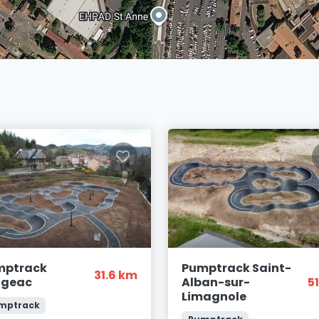
mptrack
Pumptrack Saint-
31.6 km
ngeac
Alban-sur-
5
Limagnole
mptrack