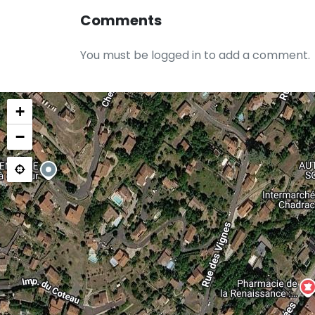
Comments
You must be logged in to add a comment.
+
−