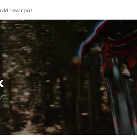
Add new spot
k
e