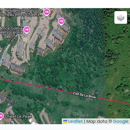
Leaflet
|
Map data ©
Google