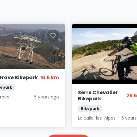
Grave Bikepark
16.6 km
kepark
Serre Chevalier
26.
Grave
5 years ago
Bikepark
Bikepark
La Salle-les-Alpes
5 year