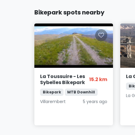
Bikepark spots nearby
La Toussuire - Les
La 
15.2 km
Sybelles Bikepark
Bi
Bikepark
MTB Downhill
La 
Villarembert
5 years ago