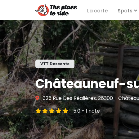
La carte
Spots
VTT Descente
Châteauneuf-su
325 Rue Des Réalières, 26300 - Châtea
5.0 - 1 note