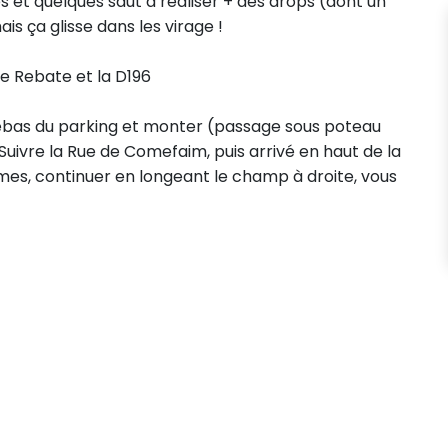
s et quelques saut à réaliser + des drops (dont un
s ça glisse dans les virage !
ue Rebate et la D196
ebas du parking et monter (passage sous poteau
Suivre la Rue de Comefaim, puis arrivé en haut de la
s, continuer en longeant le champ à droite, vous