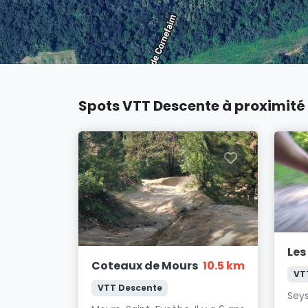
Spots VTT Descente à proximité
Les
Coteaux de Mours
10.5 km
VT
VTT Descente
Seys