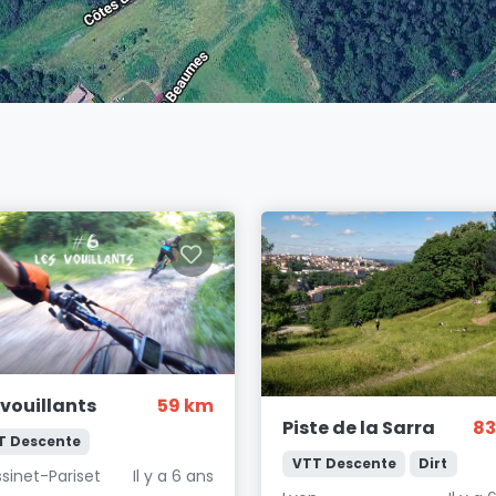
 vouillants
59 km
Piste de la Sarra
83
T Descente
VTT Descente
Dirt
sinet-Pariset
Il y a 6 ans