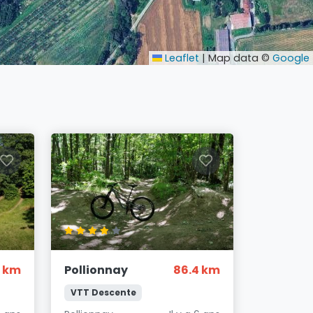
Leaflet
|
Map data ©
Google
 km
Pollionnay
86.4 km
VTT Descente