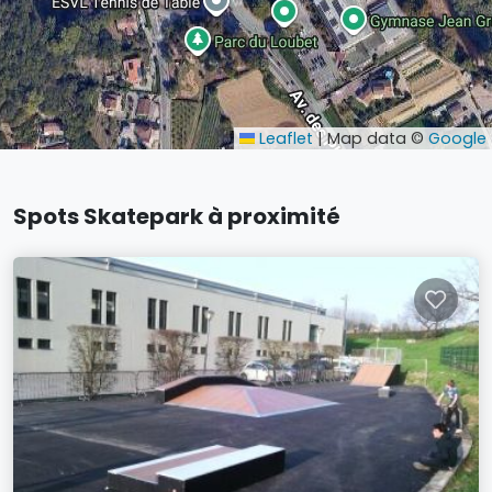
Leaflet
|
Map data ©
Google
Spots Skatepark à proximité