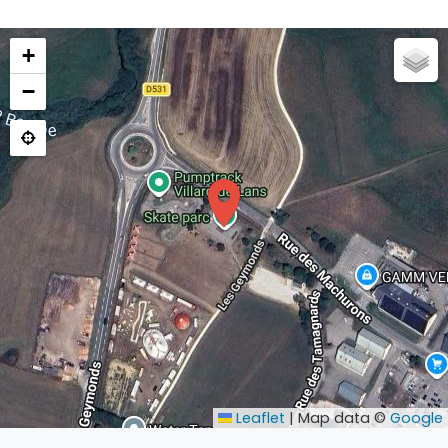
+
−
Leaflet
|
Map data ©
Google