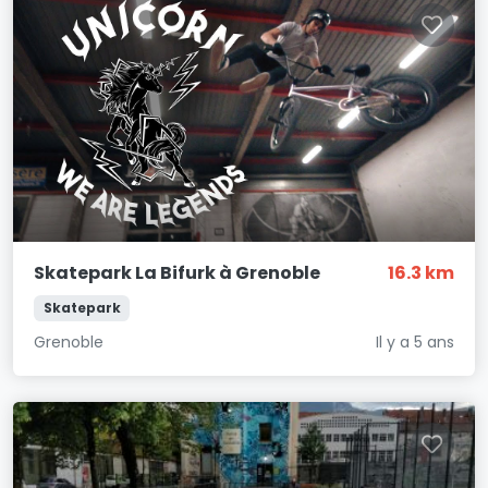
Skatepark La Bifurk à Grenoble
16.3 km
Skatepark
Grenoble
Il y a 5 ans