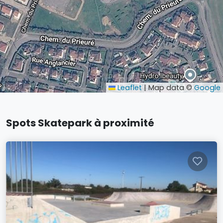
Leaflet
|
Map data ©
Google
Spots Skatepark à proximité