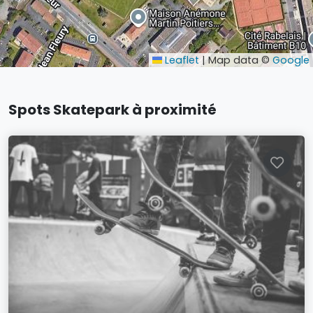
Leaflet
|
Map data ©
Google
Spots Skatepark à proximité