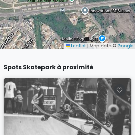
Leaflet
|
Map data ©
Google
Spots Skatepark à proximité