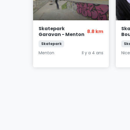
Skatepark
Ska
8.8 km
Garavan - Menton
Bou
Skatepark
Sk
Menton
Il y a 4 ans
Nic