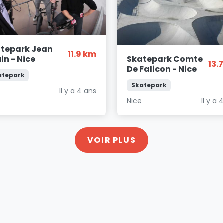
tepark Jean
11.9 km
Skatepark Comte
in - Nice
13.
De Falicon - Nice
atepark
Skatepark
e
Il y a 4 ans
Nice
Il y a 
VOIR PLUS