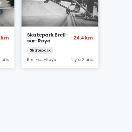
Skatepark Breil-
7 km
24.4 km
sur-Roya
Skatepark
4 ans
Breil-sur-Roya
Il y a 2 ans