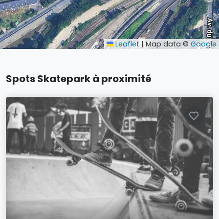
Leaflet
|
Map data ©
Google
Spots Skatepark à proximité