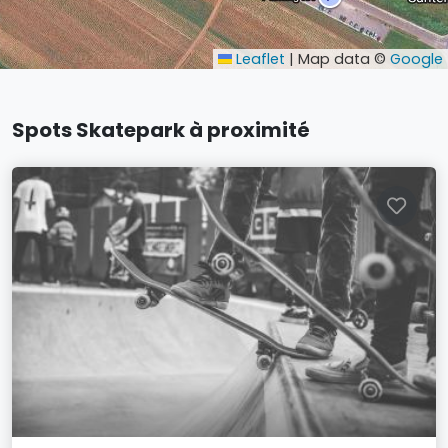
Leaflet
|
Map data ©
Google
Spots Skatepark à proximité