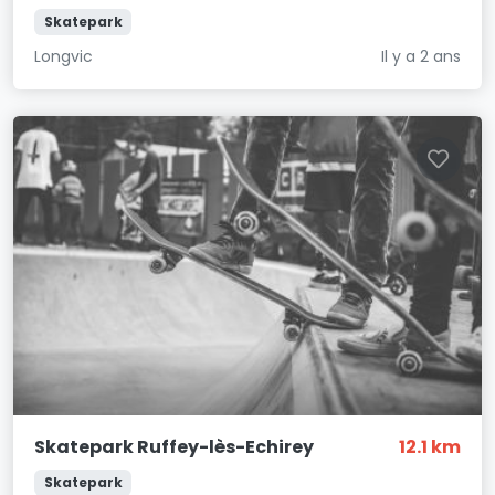
Skatepark
Longvic
Il y a 2 ans
Skatepark Ruffey-lès-Echirey
12.1 km
Skatepark