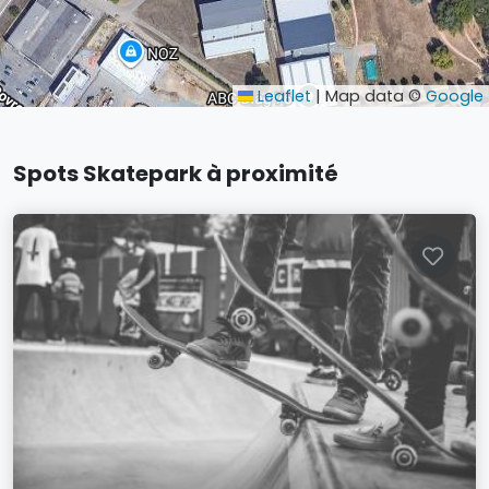
Leaflet
|
Map data ©
Google
Spots Skatepark à proximité