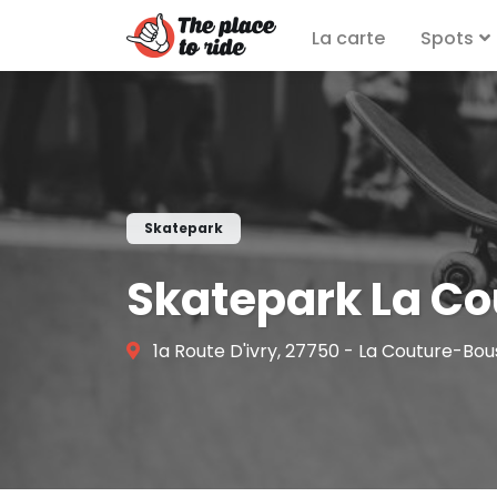
La carte
Spots
Skatepark
Skatepark La C
1a Route D'ivry, 27750 - La Couture-Bo