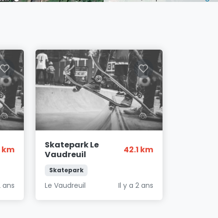
Skatepark Le
6 km
42.1 km
Vaudreuil
Skatepark
2 ans
Le Vaudreuil
Il y a 2 ans