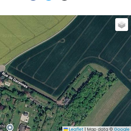
Leaflet
|
Map data ©
Google