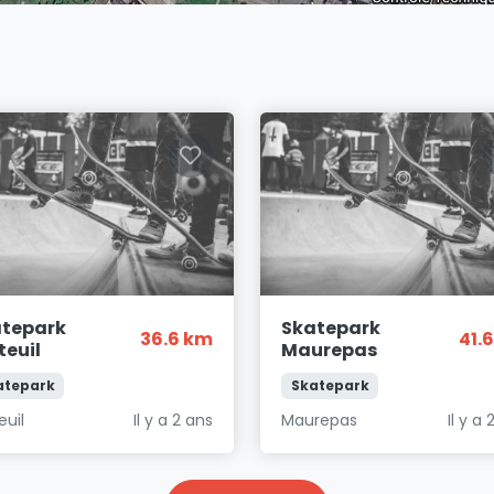
atepark
Skatepark
36.6 km
41.
teuil
Maurepas
atepark
Skatepark
euil
Il y a 2 ans
Maurepas
Il y a 