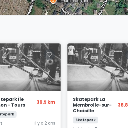
tepark Île
Skatepark La
36.5 km
on - Tours
Membrolle-sur-
38.
Choisille
atepark
Skatepark
rs
Il y a 2 ans