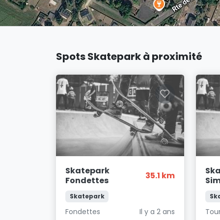
Spots Skatepark à proximité
Skatepark
Ska
35.1 km
Fondettes
Sim
Skatepark
Sk
Fondettes
Il y a 2 ans
Tou