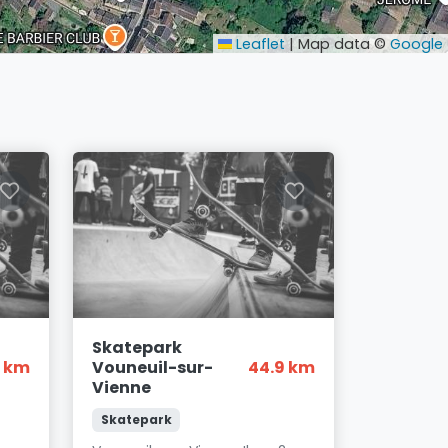
Leaflet
|
Map data ©
Google
Skatepark
8 km
Vouneuil-sur-
44.9 km
Vienne
Skatepark