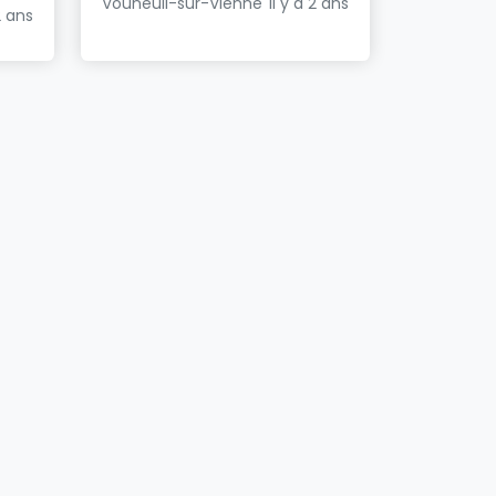
Vouneuil-sur-Vienne
Il y a 2 ans
2 ans