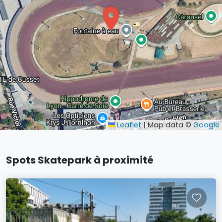
Leaflet
|
Map data ©
Google
Spots Skatepark à proximité