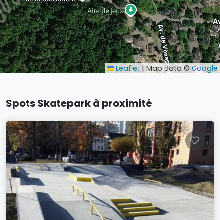
Leaflet
|
Map data ©
Google
Spots Skatepark à proximité