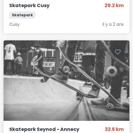
Skatepark Cusy
29.2 km
Skatepark
Cusy
Il y a 2 ans
Skatepark Seynod - Annecy
32.5 km