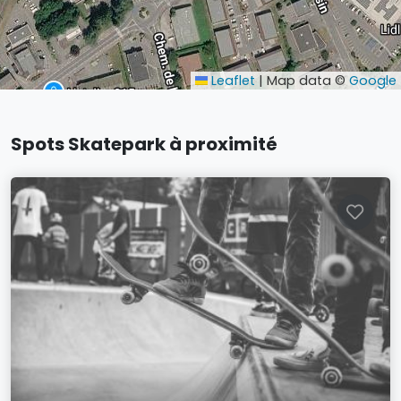
Leaflet
|
Map data ©
Google
Spots Skatepark à proximité