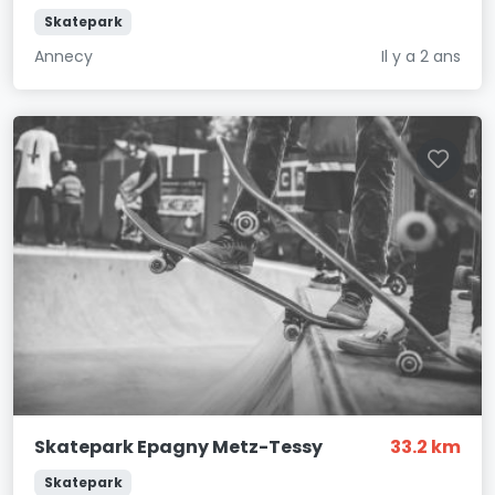
Skatepark
Annecy
Il y a 2 ans
Skatepark Epagny Metz-Tessy
33.2 km
Skatepark