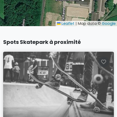
Leaflet
|
Map data ©
Google
Spots Skatepark à proximité