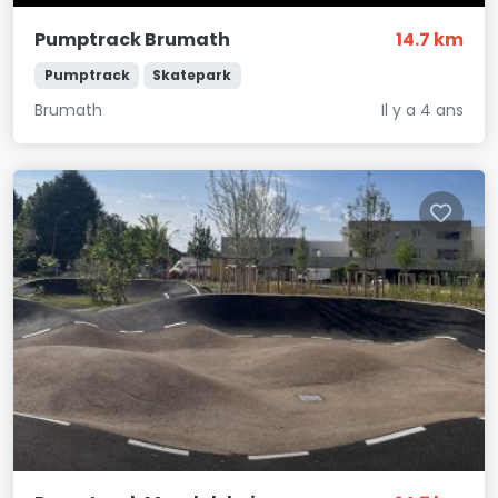
Pumptrack Brumath
14.7 km
Pumptrack
Skatepark
Brumath
Il y a 4 ans