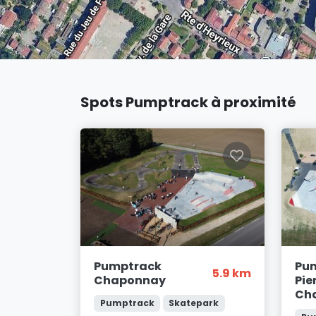
Spots Pumptrack à proximité
Pumptrack
Pum
5.9 km
Chaponnay
Pie
Ch
Pumptrack
Skatepark