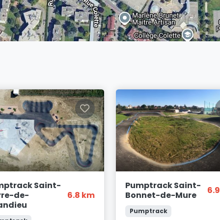
ptrack Saint-
Pumptrack Saint-
6.
rre-de-
6.8 km
Bonnet-de-Mure
andieu
Pumptrack