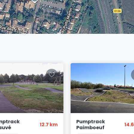
mptrack
Pumptrack
12.7 km
14.
auvé
Paimboeuf