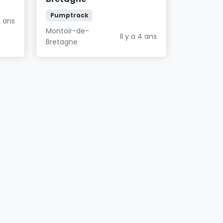
Pumptrack
2 ans
Montoir-de-
Il y a 4 ans
Bretagne