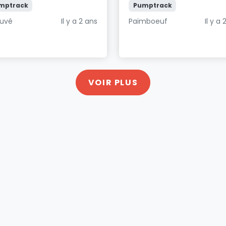
mptrack
Pumptrack
uvé
Il y a 2 ans
Paimboeuf
Il y a 
VOIR PLUS