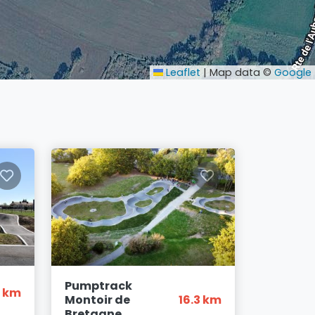
Leaflet
|
Map data ©
Google
Pumptrack
6 km
Montoir de
16.3 km
Bretagne