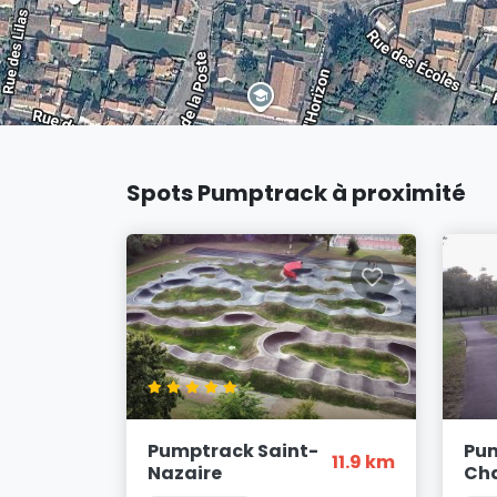
Spots Pumptrack à proximité
Pumptrack Saint-
Pu
11.9 km
Nazaire
Ch