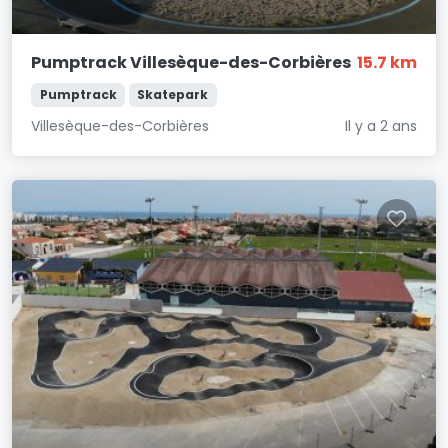
Pumptrack Villesèque-des-Corbières
15.7 km
Pumptrack
Skatepark
Villesèque-des-Corbières
Il y a 2 ans