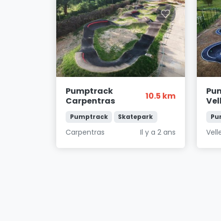
Pumptrack
Pu
10.5 km
Carpentras
Vel
Pumptrack
Skatepark
Pu
Carpentras
Il y a 2 ans
Vell