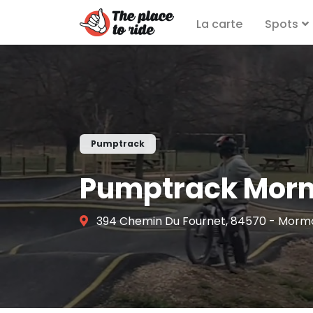
La carte
Spots
Pumptrack
Pumptrack Mor
394 Chemin Du Fournet, 84570 - Morm