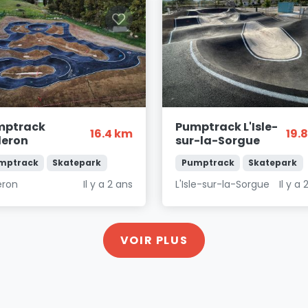
mptrack
Pumptrack L'Isle-
16.4 km
19.
leron
sur-la-Sorgue
mptrack
Skatepark
Pumptrack
Skatepark
eron
Il y a 2 ans
L'Isle-sur-la-Sorgue
Il y a 
VOIR PLUS