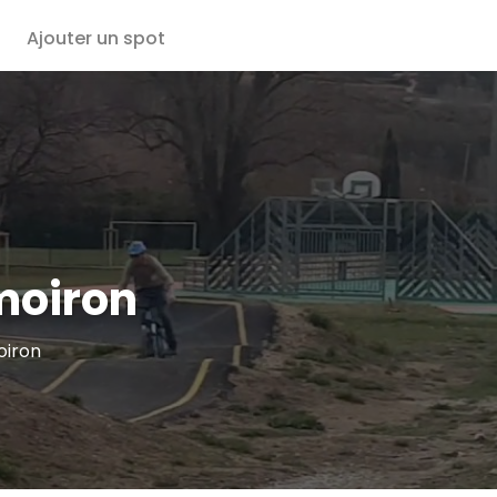
Ajouter un spot
moiron
oiron