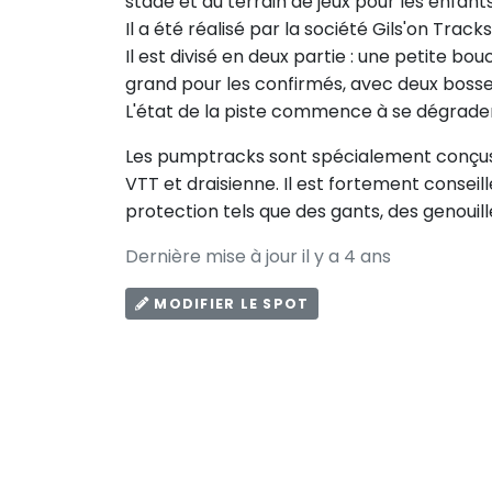
stade et du terrain de jeux pour les enfants
Il a été réalisé par la société Gils'on Track
Il est divisé en deux partie : une petite b
grand pour les confirmés, avec deux bosse
L'état de la piste commence à se dégrader
Les pumptracks sont spécialement conçus po
VTT et draisienne. Il est fortement consei
protection tels que des gants, des genouill
Dernière mise à jour il y a 4 ans
MODIFIER LE SPOT