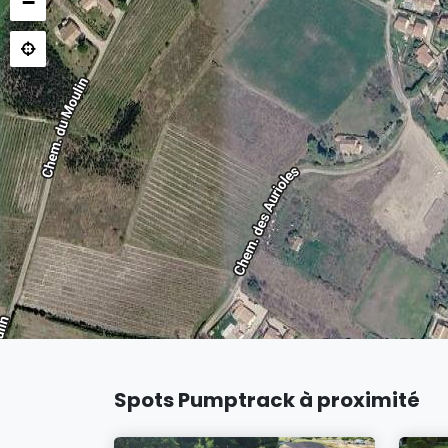
−
Spots Pumptrack à proximité