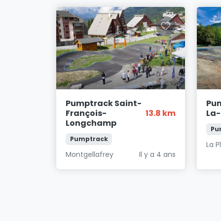
Pumptrack Saint-
Pu
François-
13.8 km
La-
Longchamp
Pu
Pumptrack
La P
Montgellafrey
Il y a 4 ans