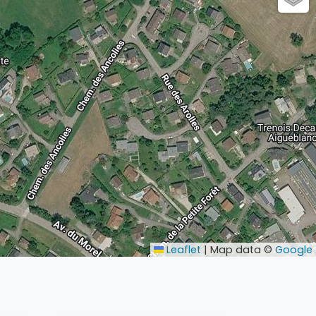
Leaflet
|
Map data ©
Google