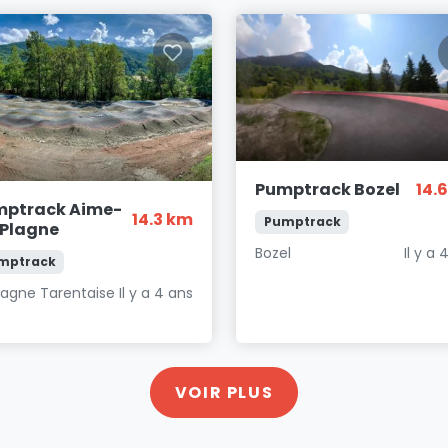
Pumptrack Bozel
14.
mptrack Aime-
14.3 km
Pumptrack
Plagne
Bozel
Il y a 
mptrack
lagne Tarentaise
Il y a 4 ans
VOIR PLUS