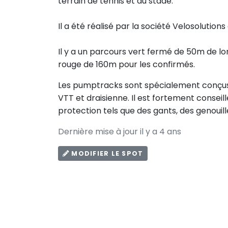
terrain de tennis et du stade.
Il a été réalisé par la société Velosolutio
Il y a un parcours vert fermé de 50m de lo
rouge de 160m pour les confirmés.
Les pumptracks sont spécialement conçus po
VTT et draisienne. Il est fortement consei
protection tels que des gants, des genouill
Dernière mise à jour il y a 4 ans
MODIFIER LE SPOT