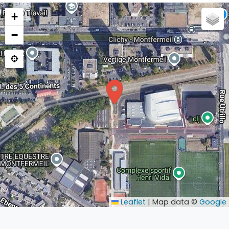
+
−
Leaflet
|
Map data ©
Google