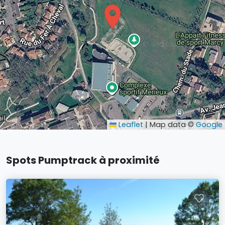
Leaflet
|
Map data ©
Google
Spots Pumptrack à proximité