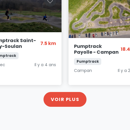
ptrack Saint-
7.5 km
Pumptrack
y-Soulan
18.
Payolle - Campan
mptrack
Pumptrack
nec
Il y a 4 ans
Campan
Il y a 
VOIR PLUS