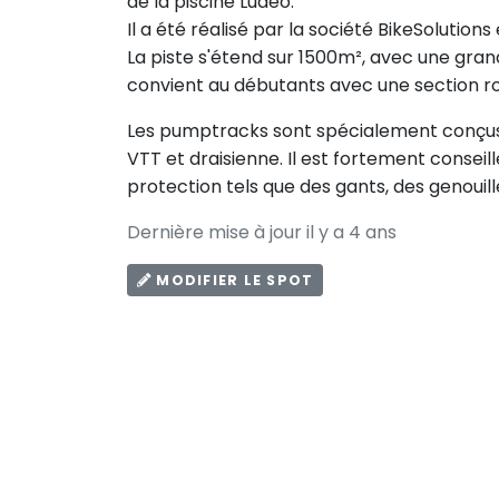
de la piscine Ludéo.
Il a été réalisé par la société BikeSolutions
La piste s'étend sur 1500m², avec une grande
convient au débutants avec une section ro
Les pumptracks sont spécialement conçus po
VTT et draisienne. Il est fortement consei
protection tels que des gants, des genouill
Dernière mise à jour il y a 4 ans
MODIFIER LE SPOT