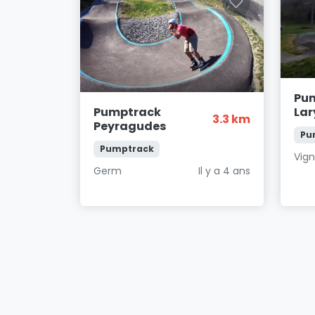
Pum
Pumptrack
Lar
3.3 km
Peyragudes
Pu
Pumptrack
Vig
Germ
Il y a 4 ans