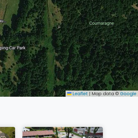
Leaflet
|
Map data ©
Google