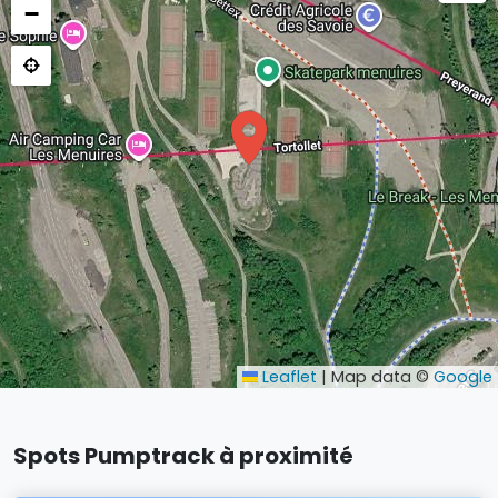
−
Leaflet
|
Map data ©
Google
Spots Pumptrack à proximité