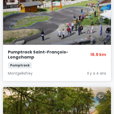
Pumptrack Saint-François-
16.9 km
Longchamp
Pumptrack
Montgellafrey
Il y a 4 ans