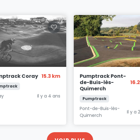
mptrack Coray
15.3 km
Pumptrack Pont-
de-Buis-lès-
16.
mptrack
Quimerch
ay
Il y a 4 ans
Pumptrack
Pont-de-Buis-lès-
Il y a 
Quimerch