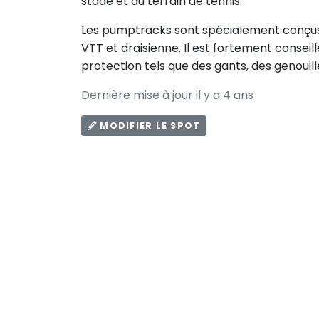
stade et du terrain de tennis.
Les pumptracks sont spécialement conçus po
VTT et draisienne. Il est fortement consei
protection tels que des gants, des genouill
Dernière mise à jour il y a 4 ans
MODIFIER LE SPOT