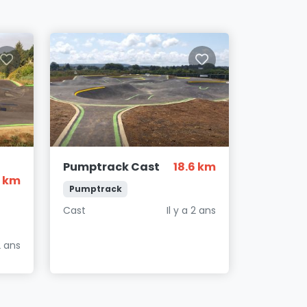
Pumptrack Cast
18.6 km
2 km
Pumptrack
Cast
Il y a 2 ans
2 ans