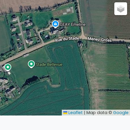
Leaflet
|
Map data ©
Google