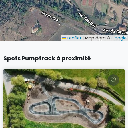
Leaflet
|
Map data ©
Google
Spots Pumptrack à proximité