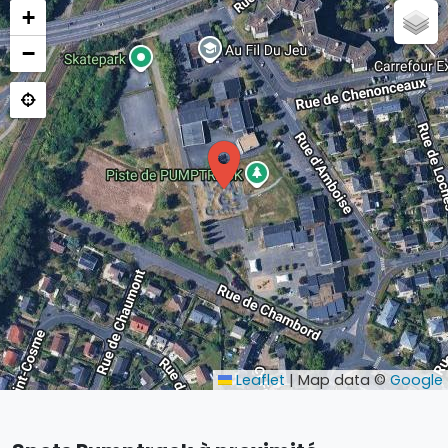
+
−
Leaflet
|
Map data ©
Google