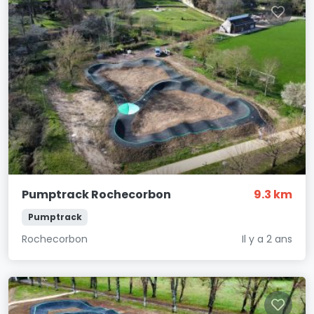
Pumptrack Rochecorbon
9.3 km
Pumptrack
Rochecorbon
Il y a 2 ans