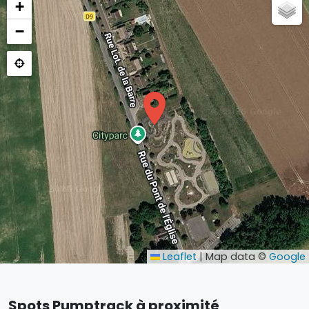
+
−
Leaflet
|
Map data ©
Google
Spots Pumptrack à proximité