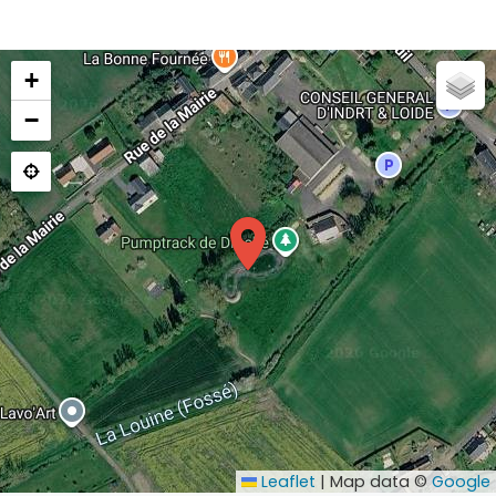
+
−
Leaflet
|
Map data ©
Google