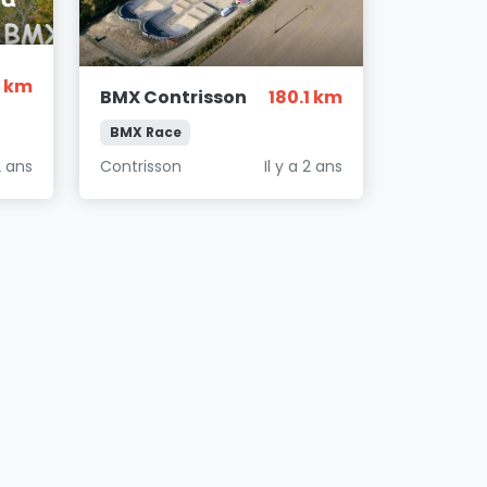
9 km
BMX Contrisson
180.1 km
BMX Race
Contrisson
Il y a 2 ans
2 ans