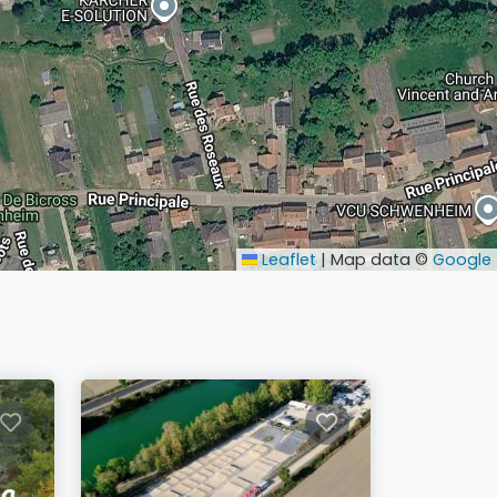
Leaflet
|
Map data ©
Google