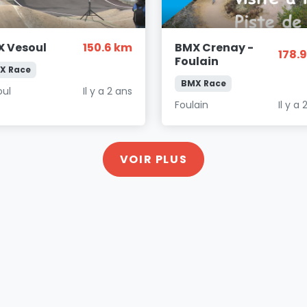
 Vesoul
150.6 km
BMX Crenay -
178.
Foulain
X Race
BMX Race
oul
Il y a 2 ans
Foulain
Il y a 
VOIR PLUS