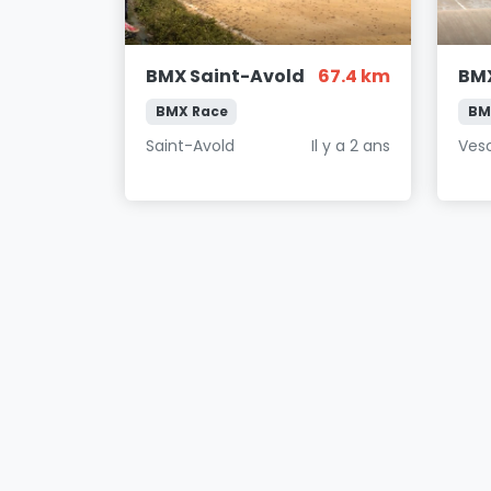
BMX Saint-Avold
67.4 km
BMX
BMX Race
BM
Saint-Avold
Il y a 2 ans
Ves