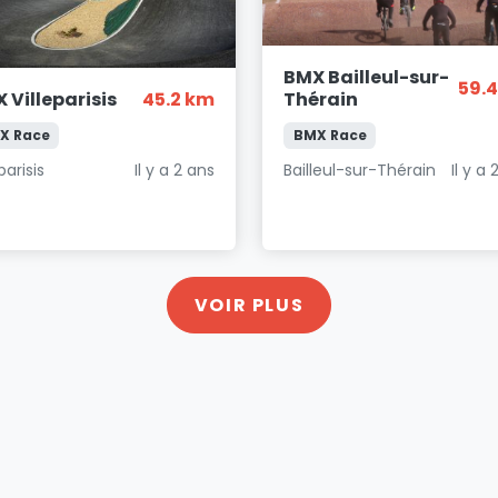
BMX Bailleul-sur-
59.
 Villeparisis
45.2 km
Thérain
X Race
BMX Race
parisis
Il y a 2 ans
Bailleul-sur-Thérain
Il y a 
VOIR PLUS