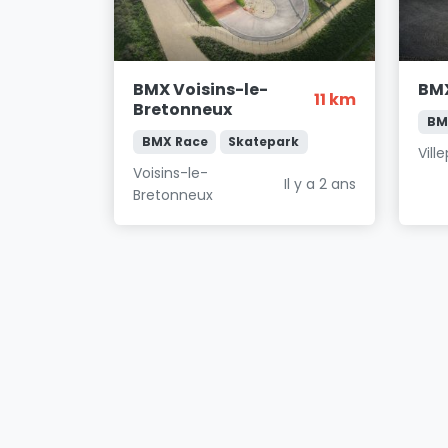
BMX Voisins-le-
BMX
11 km
Bretonneux
BM
BMX Race
Skatepark
Ville
Voisins-le-
Il y a 2 ans
Bretonneux