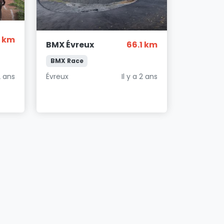
4 km
BMX Évreux
66.1 km
BMX Race
Évreux
Il y a 2 ans
2 ans