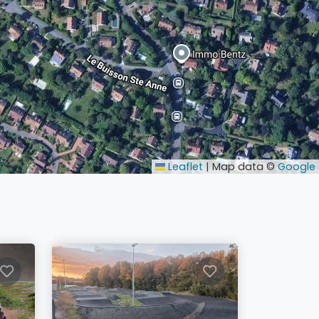
Leaflet
|
Map data ©
Google