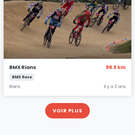
BMX Rians
96.5 km
BMX Race
Rians
Il y a 2 ans
VOIR PLUS