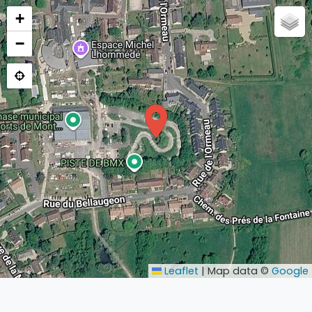
+
−
Leaflet
|
Map data ©
Google