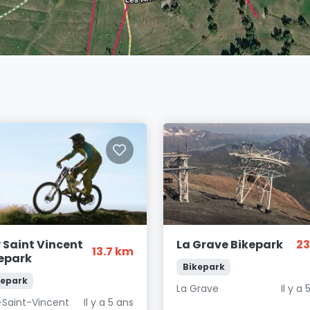
 Saint Vincent
La Grave Bikepark
23
13.7 km
epark
Bikepark
kepark
La Grave
Il y a 
-Saint-Vincent
Il y a 5 ans