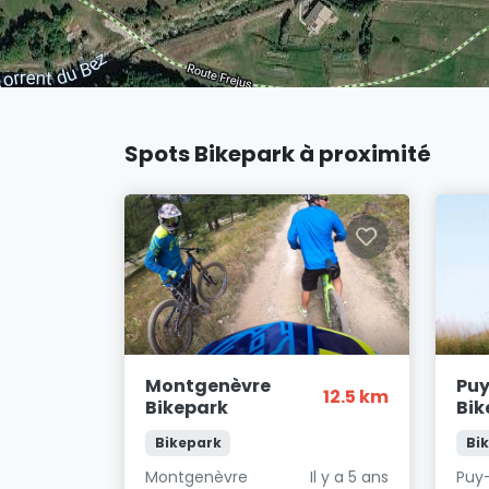
Spots Bikepark à proximité
Montgenèvre
Puy
12.5 km
Bikepark
Bik
Bikepark
Bi
Montgenèvre
Il y a 5 ans
Puy