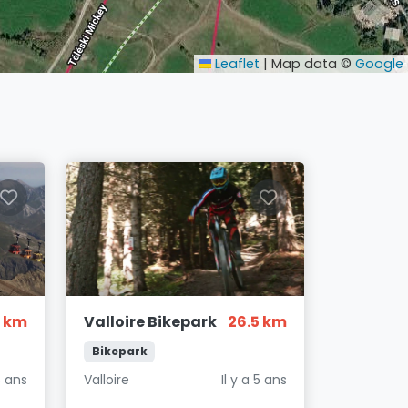
Leaflet
|
Map data ©
Google
 km
Valloire Bikepark
26.5 km
Bikepark
5 ans
Valloire
Il y a 5 ans