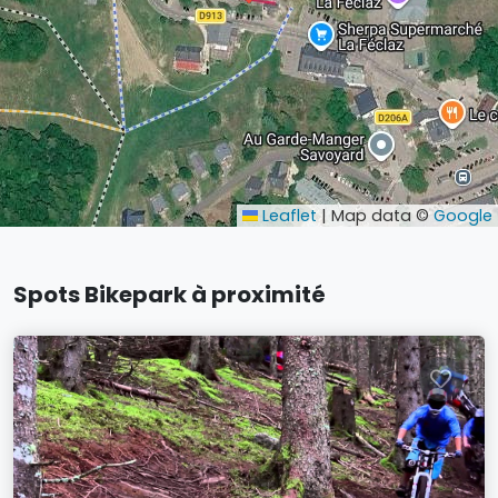
Leaflet
|
Map data ©
Google
Spots Bikepark à proximité