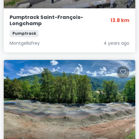
Pumptrack Saint-François-
13.8 km
Longchamp
Pumptrack
Montgellafrey
4 years ago