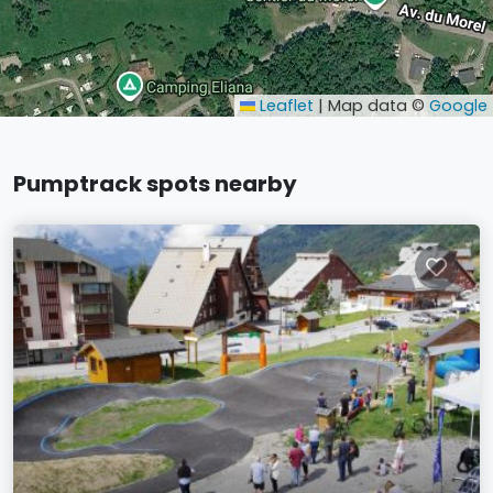
Leaflet
|
Map data ©
Google
Pumptrack spots nearby